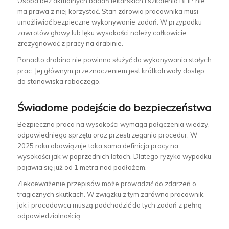
Osoba bez aktualnych badań lekarskich i szkolenia BHP nie
ma prawa z niej korzystać. Stan zdrowia pracownika musi
umożliwiać bezpieczne wykonywanie zadań. W przypadku
zawrotów głowy lub lęku wysokości należy całkowicie
zrezygnować z pracy na drabinie.
Ponadto drabina nie powinna służyć do wykonywania stałych
prac. Jej głównym przeznaczeniem jest krótkotrwały dostęp
do stanowiska roboczego.
Świadome podejście do bezpieczeństwa
Bezpieczna praca na wysokości wymaga połączenia wiedzy,
odpowiedniego sprzętu oraz przestrzegania procedur. W
2025 roku obowiązuje taka sama definicja pracy na
wysokości jak w poprzednich latach. Dlatego ryzyko wypadku
pojawia się już od 1 metra nad podłożem.
Zlekceważenie przepisów może prowadzić do zdarzeń o
tragicznych skutkach. W związku z tym zarówno pracownik,
jak i pracodawca muszą podchodzić do tych zadań z pełną
odpowiedzialnością.