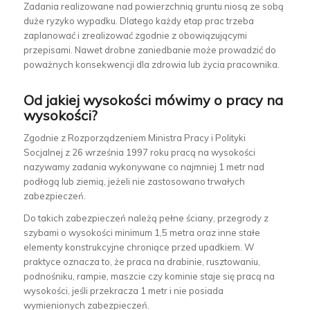
Zadania realizowane nad powierzchnią gruntu niosą ze sobą
duże ryzyko wypadku. Dlatego każdy etap prac trzeba
zaplanować i zrealizować zgodnie z obowiązującymi
przepisami. Nawet drobne zaniedbanie może prowadzić do
poważnych konsekwencji dla zdrowia lub życia pracownika.
Od jakiej wysokości mówimy o pracy na
wysokości?
Zgodnie z Rozporządzeniem Ministra Pracy i Polityki
Socjalnej z 26 września 1997 roku pracą na wysokości
nazywamy zadania wykonywane co najmniej 1 metr nad
podłogą lub ziemią, jeżeli nie zastosowano trwałych
zabezpieczeń.
Do takich zabezpieczeń należą pełne ściany, przegrody z
szybami o wysokości minimum 1,5 metra oraz inne stałe
elementy konstrukcyjne chroniące przed upadkiem. W
praktyce oznacza to, że praca na drabinie, rusztowaniu,
podnośniku, rampie, maszcie czy kominie staje się pracą na
wysokości, jeśli przekracza 1 metr i nie posiada
wymienionych zabezpieczeń.